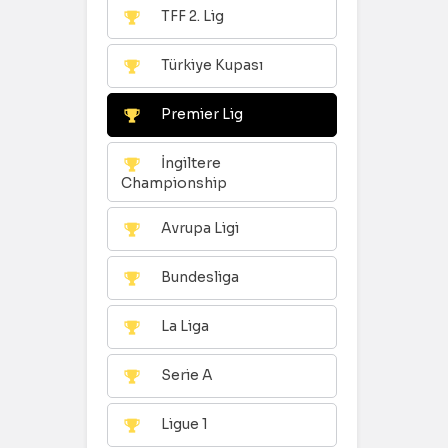
TFF 2. Lig
Türkiye Kupası
Premier Lig
İngiltere
Championship
Avrupa Ligi
Bundesliga
La Liga
Serie A
Ligue 1