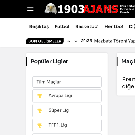
Beşiktaş
Futbol
Basketbol
Hentbol
Di
21:29
Mazbata Töreni Yap
SON GELIŞMELER
Popüler Ligler
Maç 
Prem
Tüm Maçlar
diğer
Avrupa Ligi
Süper Lig
TFF 1. Lig