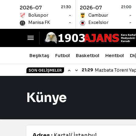
2026-07
21:30
2026-07
21:00
Boluspor
-
Cambuur
-
Manisa FK
-
Excelsior
-
Beşiktaş
Futbol
Basketbol
Hentbol
Di
21:29
Mazbata Töreni Yap
SON GELIŞMELER
Künye
Adres :
Kartal/ İstanbul