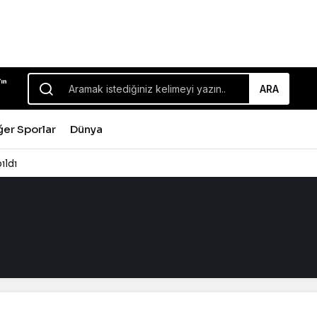
ARA
ğer Sporlar
Dünya
ıldı