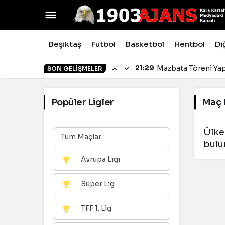
Beşiktaş
Futbol
Basketbol
Hentbol
Di
21:29
Mazbata Töreni Yap
SON GELIŞMELER
Popüler Ligler
Maç 
Ülke
Tüm Maçlar
bulu
Avrupa Ligi
Süper Lig
TFF 1. Lig