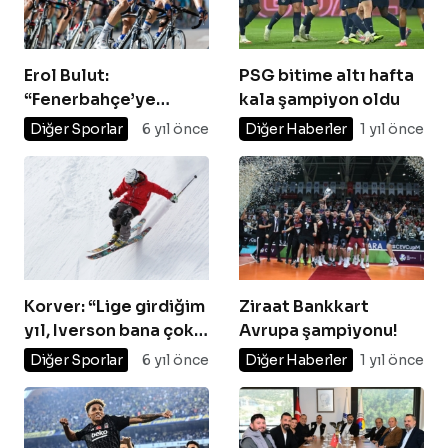
Erol Bulut:
PSG bitime altı hafta
“Fenerbahçe’ye
kala şampiyon oldu
yapılan yanlışlar var”
Diğer Sporlar
6 yıl önce
Diğer Haberler
1 yıl önce
Korver: “Lige girdiğim
Ziraat Bankkart
yıl, Iverson bana çok
Avrupa şampiyonu!
yardımcı olmuştu”
Diğer Sporlar
6 yıl önce
Diğer Haberler
1 yıl önce