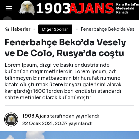
Porter Jr. Nuggets’a döndü,
bu geceki durumu belli değil
Yorum Yap
Paylaş
Haberler
Fenerbahçe Beko’da Vesely
Diğer Sporlar
Fenerbahçe Beko’da Vesely
ve De Colo, Rusya’da coştu
Lorem Ipsum, dizgi ve baskı endüstrisinde
kullanılan mıgır metinlerdir. Lorem Ipsum, adı
bilinmeyen bir matbaacının bir hurufat numune
kitabı oluşturmak üzere bir yazı galerisini alarak
karıştırdığı 1500'lerden beri endüstri standardı
sahte metinler olarak kullanılmıştır.
1903 Ajans
tarafından yayınlandı
22 Ocak 2021, 20:37
yayınlandı