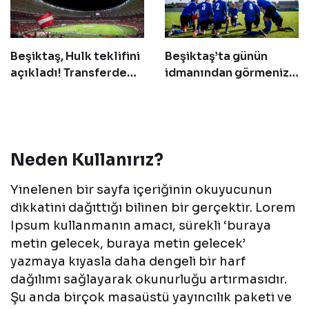
Beşiktaş, Hulk teklifini
Beşiktaş’ta günün
açıkladı! Transferde
idmanından görmeniz
geri sayım başladı
gereken 14 fotoğraf!
Neden Kullanırız?
Yinelenen bir sayfa içeriğinin okuyucunun
dikkatini dağıttığı bilinen bir gerçektir. Lorem
Ipsum kullanmanın amacı, sürekli ‘buraya
metin gelecek, buraya metin gelecek’
yazmaya kıyasla daha dengeli bir harf
dağılımı sağlayarak okunurluğu artırmasıdır.
Şu anda birçok masaüstü yayıncılık paketi ve