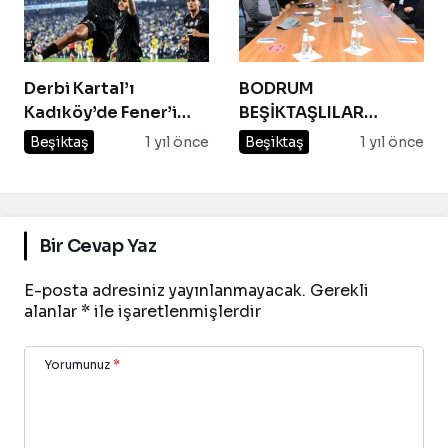
Derbi Kartal’ı
BODRUM
Kadıköy’de Fener’i
BEŞİKTAŞLILAR
yıktı!
DERNEĞİ’NDEN
Beşiktaş
1 yıl önce
Beşiktaş
1 yıl önce
BODTO’YA ZİYARET
Bir Cevap Yaz
E-posta adresiniz yayınlanmayacak.
Gerekli
alanlar
*
ile işaretlenmişlerdir
Yorumunuz
*