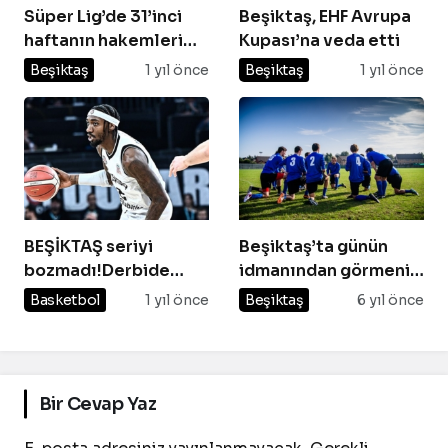
Süper Lig’de 31’inci
Beşiktaş, EHF Avrupa
haftanın hakemleri
Kupası’na veda etti
belli oldu
Beşiktaş
1 yıl önce
Beşiktaş
1 yıl önce
BEŞİKTAŞ seriyi
Beşiktaş’ta günün
bozmadı!Derbide
idmanından görmeniz
Fenerbahçe’yi 10
gereken 14 fotoğraf!
Basketbol
1 yıl önce
Beşiktaş
6 yıl önce
sayıyla geçti
Bir Cevap Yaz