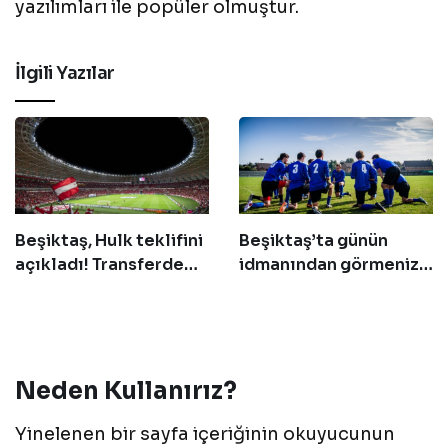
yazılımları ile popüler olmuştur.
İlgili Yazılar
Beşiktaş, Hulk teklifini
Beşiktaş’ta günün
açıkladı! Transferde
idmanından görmeniz
geri sayım başladı
gereken 14 fotoğraf!
Neden Kullanırız?
Yinelenen bir sayfa içeriğinin okuyucunun