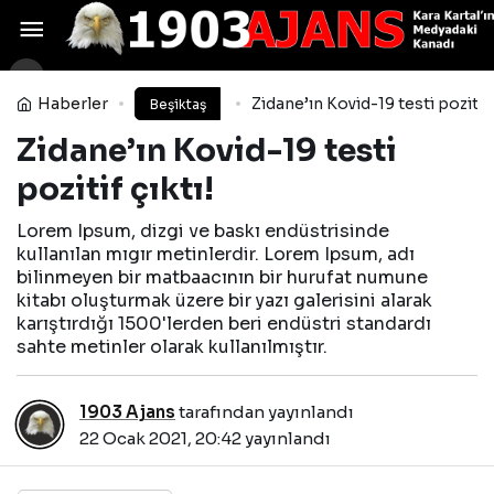
Roma, İtalya Kupası’nda
hükmen mağlubiyet cezası aldı
Yorum Yap
Paylaş
Haberler
Zidane’ın Kovid-19 testi pozitif 
Beşiktaş
Zidane’ın Kovid-19 testi
pozitif çıktı!
Lorem Ipsum, dizgi ve baskı endüstrisinde
kullanılan mıgır metinlerdir. Lorem Ipsum, adı
bilinmeyen bir matbaacının bir hurufat numune
kitabı oluşturmak üzere bir yazı galerisini alarak
karıştırdığı 1500'lerden beri endüstri standardı
sahte metinler olarak kullanılmıştır.
1903 Ajans
tarafından yayınlandı
22 Ocak 2021, 20:42
yayınlandı