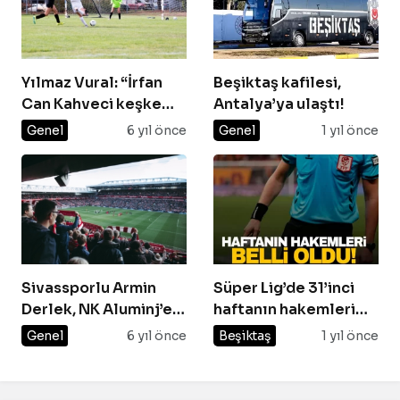
Yılmaz Vural: “İrfan
Beşiktaş kafilesi,
Can Kahveci keşke
Antalya’ya ulaştı!
Avrupa’ya gitseydi”
Genel
6 yıl önce
Genel
1 yıl önce
Sivassporlu Armin
Süper Lig’de 31’inci
Derlek, NK Aluminj’e
haftanın hakemleri
kiralandı
belli oldu
Genel
6 yıl önce
Beşiktaş
1 yıl önce