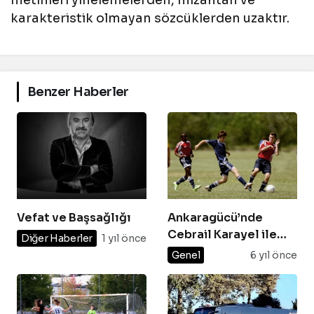
metinleri yinelemelerden, mizahtan ve
karakteristik olmayan sözcüklerden uzaktır.
Benzer Haberler
Vefat ve Başsağlığı
Ankaragücü’nde
Cebrail Karayel ile
Diğer Haberler
1 yıl önce
yollar ayrıldı
Genel
6 yıl önce