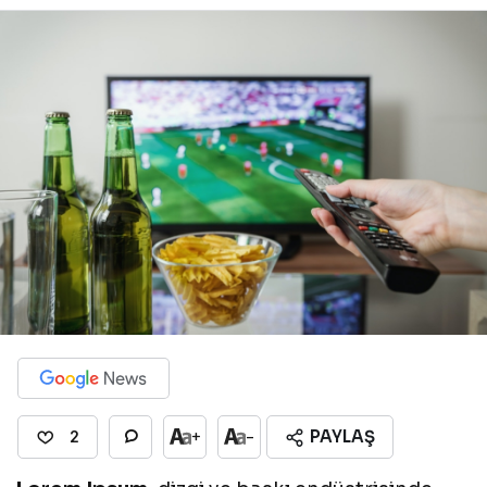
PAYLAŞ
+
-
2