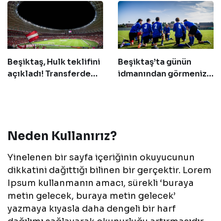
Beşiktaş, Hulk teklifini
Beşiktaş’ta günün
açıkladı! Transferde
idmanından görmeniz
geri sayım başladı
gereken 14 fotoğraf!
Neden Kullanırız?
Yinelenen bir sayfa içeriğinin okuyucunun
dikkatini dağıttığı bilinen bir gerçektir. Lorem
Ipsum kullanmanın amacı, sürekli ‘buraya
metin gelecek, buraya metin gelecek’
yazmaya kıyasla daha dengeli bir harf