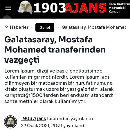
Fenerbahçe taraftarı
sabırsız! Özil için buluşmaya az kaldı
Yorum Yap
Paylaş
Haberler
Galatasaray, Mostafa Mohamed t
Genel
Galatasaray, Mostafa
Mohamed transferinden
vazgeçti
Lorem Ipsum, dizgi ve baskı endüstrisinde
kullanılan mıgır metinlerdir. Lorem Ipsum, adı
bilinmeyen bir matbaacının bir hurufat numune
kitabı oluşturmak üzere bir yazı galerisini alarak
karıştırdığı 1500'lerden beri endüstri standardı
sahte metinler olarak kullanılmıştır.
1903 Ajans
tarafından yayınlandı
22 Ocak 2021, 20:31
yayınlandı