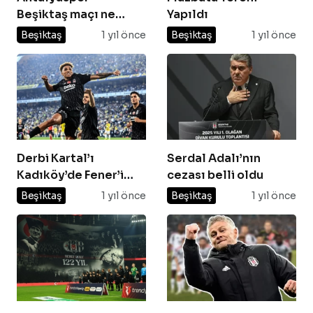
Beşiktaş maçı ne
Yapıldı
zaman? Saat kaçta?
Beşiktaş
1 yıl önce
Beşiktaş
1 yıl önce
Hangi kanalda?
Derbi Kartal’ı
Serdal Adalı’nın
Kadıköy’de Fener’i
cezası belli oldu
yıktı!
Beşiktaş
1 yıl önce
Beşiktaş
1 yıl önce