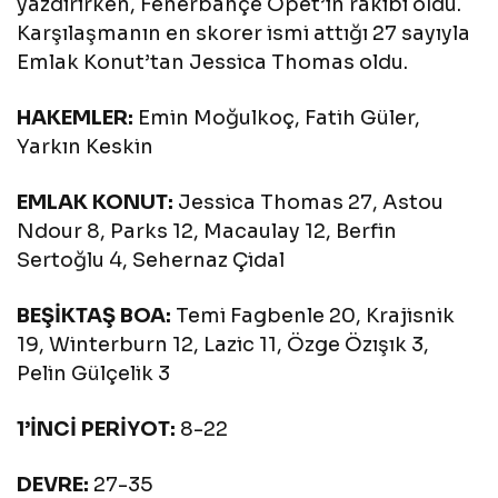
yazdırırken, Fenerbahçe Opet’in rakibi oldu.
Karşılaşmanın en skorer ismi attığı 27 sayıyla
Emlak Konut’tan Jessica Thomas oldu.
HAKEMLER:
Emin Moğulkoç, Fatih Güler,
Yarkın Keskin
EMLAK KONUT:
Jessica Thomas 27, Astou
Ndour 8, Parks 12, Macaulay 12, Berfin
Sertoğlu 4, Sehernaz Çidal
BEŞİKTAŞ BOA:
Temi Fagbenle 20, Krajisnik
19, Winterburn 12, Lazic 11, Özge Özışık 3,
Pelin Gülçelik 3
1’İNCİ PERİYOT:
8-22
DEVRE:
27-35