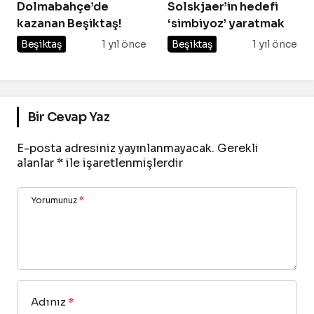
Dolmabahçe’de
Solskjaer’in hedefi
kazanan Beşiktaş!
‘simbiyoz’ yaratmak
Beşiktaş
1 yıl önce
Beşiktaş
1 yıl önce
Bir Cevap Yaz
E-posta adresiniz yayınlanmayacak.
Gerekli
alanlar
*
ile işaretlenmişlerdir
Yorumunuz
*
Adınız
*