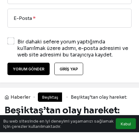
E-Posta
*
Bir dahaki sefere yorum yaptığımda
kullanılmak üzere adımı, e-posta adresimi ve
web site adresimi bu tarayıcıya kaydet.
YORUM GÖNDER
GIRIŞ YAP
Haberler
Beşiktaş’tan olay hareket:
Beşiktaş
Beşiktaş’tan olay hareket:
Bu web sitesinde en iyi deneyimi yaşamanızı sağlamak
Kabul
için çerezler kullanılmaktadır.
1903 Ajans
tarafından yayınlandı
29 Mart 2025, 23:58
yayınlandı
30 Mart 2025,