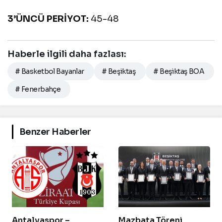
3’ÜNCÜ PERİYOT:
45-48
Haberle ilgili daha fazlası:
# Basketbol Bayanlar
# Beşiktaş
# Beşiktaş BOA
# Fenerbahçe
Benzer Haberler
Antalyaspor –
Mazbata Töreni