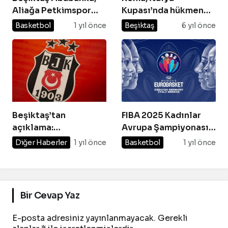
Aliağa Petkimspor
Kupası’nda hükmen
deplasmanında galip!
mağlubiyet cezası
Basketbol
1 yıl önce
Beşiktaş
6 yıl önce
aldı
Beşiktaş’tan
FIBA 2025 Kadınlar
açıklama:
Avrupa Şampiyonası
“Soruşturma
Kura Çekimi 8 Mart’ta
Diğer Haberler
1 yıl önce
Basketbol
1 yıl önce
başlatıldı”
Gerçekleştirilecek
Bir Cevap Yaz
E-posta adresiniz yayınlanmayacak.
Gerekli