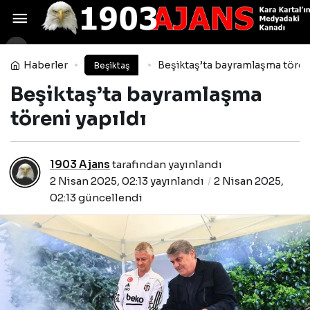
UEFA’dan Trabzonspor
paylaşımı: ‘İnanılmaz destek’
Yorum Yap
Paylaş
Haberler
Beşiktaş’ta bayramlaşma töreni
Beşiktaş
Beşiktaş’ta bayramlaşma
töreni yapıldı
1903 Ajans
tarafından yayınlandı
2 Nisan 2025, 02:13
yayınlandı
2 Nisan 2025,
02:13
güncellendi