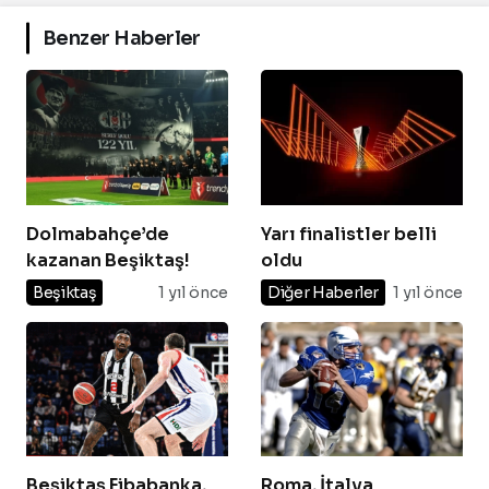
Benzer Haberler
Dolmabahçe’de
Yarı finalistler belli
kazanan Beşiktaş!
oldu
Beşiktaş
1 yıl önce
Diğer Haberler
1 yıl önce
Beşiktaş Fibabanka,
Roma, İtalya