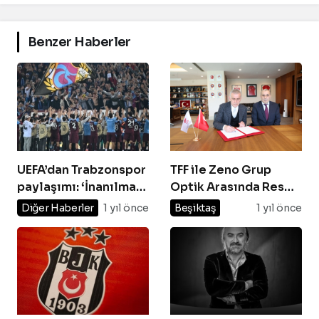
Benzer Haberler
UEFA’dan Trabzonspor
TFF ile Zeno Grup
paylaşımı: ‘İnanılmaz
Optik Arasında Resmi
destek’
Sponsorluk
Diğer Haberler
1 yıl önce
Beşiktaş
1 yıl önce
Anlaşması İmzalandı