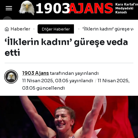
Fenerbahçe-Beşiktaş
derbisinin tarihi belli oldu
Yorum Yap
Paylaş
Haberler
‘İlklerin kadını’ güreşe ved
Diğer Haberler
‘İlklerin kadını’ güreşe veda
etti
1903 Ajans
tarafından yayınlandı
11 Nisan 2025, 03:05
yayınlandı
11 Nisan 2025,
03:05
güncellendi