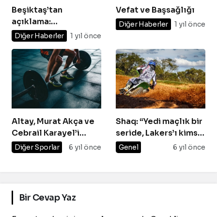
Beşiktaş’tan
Vefat ve Başsağlığı
açıklama:
Diğer Haberler
1 yıl önce
“Soruşturma
Diğer Haberler
1 yıl önce
başlatıldı”
Altay, Murat Akça ve
Shaq: “Yedi maçlık bir
Cebrail Karayel’i
seride, Lakers’ı kimse
transfer etti
yenemez!”
Diğer Sporlar
6 yıl önce
Genel
6 yıl önce
Bir Cevap Yaz