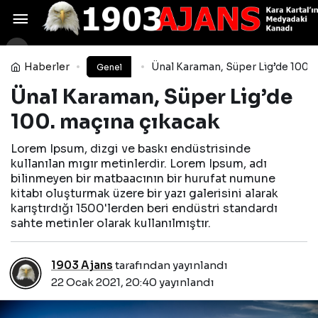
Arnautovic, Çin’den sonra
tekrar Avrupa’ya dönüyor
Yorum Yap
Paylaş
Haberler
Ünal Karaman, Süper Lig’de 100. 
Genel
Ünal Karaman, Süper Lig’de
100. maçına çıkacak
Lorem Ipsum, dizgi ve baskı endüstrisinde
kullanılan mıgır metinlerdir. Lorem Ipsum, adı
bilinmeyen bir matbaacının bir hurufat numune
kitabı oluşturmak üzere bir yazı galerisini alarak
karıştırdığı 1500'lerden beri endüstri standardı
sahte metinler olarak kullanılmıştır.
1903 Ajans
tarafından yayınlandı
22 Ocak 2021, 20:40
yayınlandı