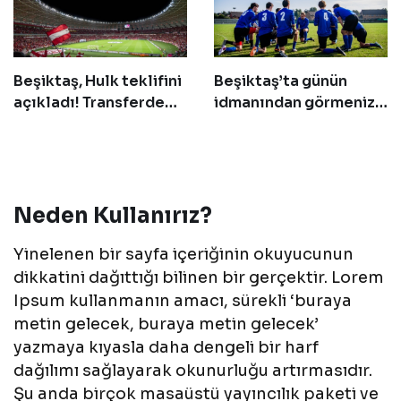
Beşiktaş, Hulk teklifini
Beşiktaş’ta günün
açıkladı! Transferde
idmanından görmeniz
geri sayım başladı
gereken 14 fotoğraf!
Neden Kullanırız?
Yinelenen bir sayfa içeriğinin okuyucunun
dikkatini dağıttığı bilinen bir gerçektir. Lorem
Ipsum kullanmanın amacı, sürekli ‘buraya
metin gelecek, buraya metin gelecek’
yazmaya kıyasla daha dengeli bir harf
dağılımı sağlayarak okunurluğu artırmasıdır.
Şu anda birçok masaüstü yayıncılık paketi ve