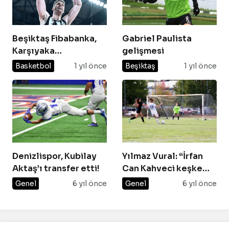
Beşiktaş Fibabanka,
Gabriel Paulista
Karşıyaka
gelişmesi
deplasmanında galip
Basketbol
1 yıl önce
Beşiktaş
1 yıl önce
Denizlispor, Kubilay
Yılmaz Vural: “İrfan
Aktaş’ı transfer etti!
Can Kahveci keşke
Avrupa’ya gitseydi”
Genel
6 yıl önce
Genel
6 yıl önce