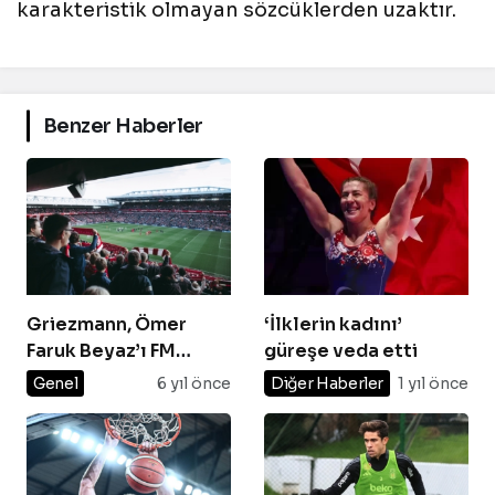
karakteristik olmayan sözcüklerden uzaktır.
Benzer Haberler
Griezmann, Ömer
‘İlklerin kadını’
Faruk Beyaz’ı FM
güreşe veda etti
kadrosuna aldı
Genel
6 yıl önce
Diğer Haberler
1 yıl önce