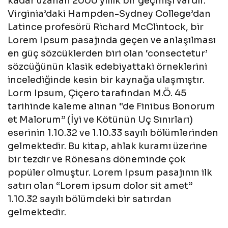
kadar uzanan 2000 yıllık bir geçmişi vardır.
Virginia’daki Hampden-Sydney College’dan
Latince profesörü Richard McClintock, bir
Lorem Ipsum pasajında geçen ve anlaşılması
en güç sözcüklerden biri olan ‘consectetur’
sözcüğünün klasik edebiyattaki örneklerini
incelediğinde kesin bir kaynağa ulaşmıştır.
Lorm Ipsum, Çiçero tarafından M.Ö. 45
tarihinde kaleme alınan “de Finibus Bonorum
et Malorum” (İyi ve Kötünün Uç Sınırları)
eserinin 1.10.32 ve 1.10.33 sayılı bölümlerinden
gelmektedir. Bu kitap, ahlak kuramı üzerine
bir tezdir ve Rönesans döneminde çok
popüler olmuştur. Lorem Ipsum pasajının ilk
satırı olan “Lorem ipsum dolor sit amet”
1.10.32 sayılı bölümdeki bir satırdan
gelmektedir.