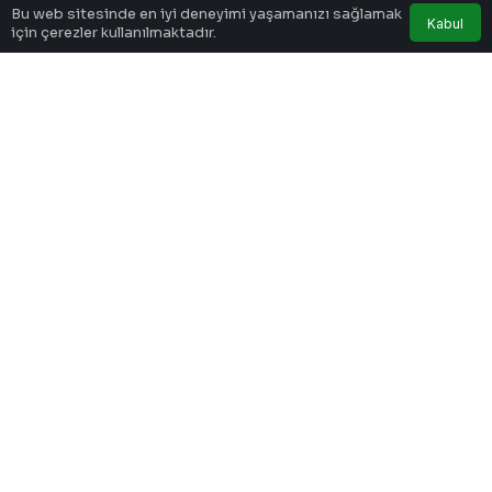
12 eksikle gitti
Bu web sitesinde en iyi deneyimi yaşamanızı sağlamak
Kabul
için çerezler kullanılmaktadır.
Lorem Ipsum, dizgi ve baskı endüstrisinde
kullanılan mıgır metinlerdir. Lorem Ipsum, adı
bilinmeyen bir matbaacının bir hurufat numune
kitabı oluşturmak üzere bir yazı galerisini alarak
karıştırdığı 1500'lerden beri endüstri standardı
sahte metinler olarak kullanılmıştır.
1903 Ajans
tarafından yayınlandı
22 Ocak 2021, 20:40
yayınlandı