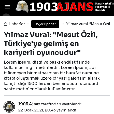
Rizespor, Başakşehir maçına
12 eksikle gitti
Yorum Yap
Paylaş
Haberler
Yılmaz Vural: “Mesut Özil, 
Diğer Sporlar
Yılmaz Vural: “Mesut Özil,
Türkiye’ye gelmiş en
kariyerli oyuncudur”
Lorem Ipsum, dizgi ve baskı endüstrisinde
kullanılan mıgır metinlerdir. Lorem Ipsum, adı
bilinmeyen bir matbaacının bir hurufat numune
kitabı oluşturmak üzere bir yazı galerisini alarak
karıştırdığı 1500'lerden beri endüstri standardı
sahte metinler olarak kullanılmıştır.
1903 Ajans
tarafından yayınlandı
22 Ocak 2021, 20:43
yayınlandı