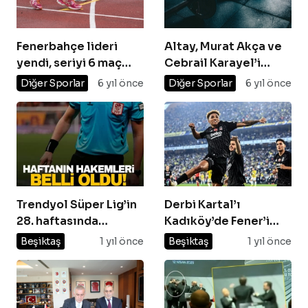
Fenerbahçe lideri
Altay, Murat Akça ve
yendi, seriyi 6 maç
Cebrail Karayel’i
yaptı
transfer etti
Diğer Sporlar
6 yıl önce
Diğer Sporlar
6 yıl önce
Trendyol Süper Lig’in
Derbi Kartal’ı
28. haftasında
Kadıköy’de Fener’i
oynanacak maçları
yıktı!
Beşiktaş
1 yıl önce
Beşiktaş
1 yıl önce
yönetecek hakemler
belli oldu.