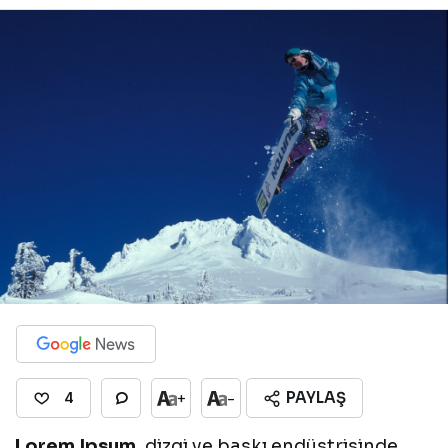
PAYLAŞ
+
-
4
Lorem Ipsum
, dizgi ve baskı endüstrisinde