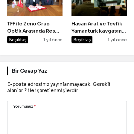
TFF ile Zeno Grup
Hasan Arat ve Tevfik
Optik Arasında Resmi
Yamantürk kavgasının
Sponsorluk
faturası kesildi
Beşiktaş
1 yıl önce
Beşiktaş
1 yıl önce
Anlaşması İmzalandı
Bir Cevap Yaz
E-posta adresiniz yayınlanmayacak.
Gerekli
alanlar
*
ile işaretlenmişlerdir
Yorumunuz
*