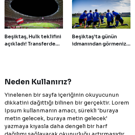
Beşiktaş, Hulk teklifini
Beşiktaş’ta günün
açıkladı! Transferde
idmanından görmeniz
geri sayım başladı
gereken 14 fotoğraf!
Neden Kullanırız?
Yinelenen bir sayfa içeriğinin okuyucunun
dikkatini dağıttığı bilinen bir gerçektir. Lorem
Ipsum kullanmanın amacı, sürekli ‘buraya
metin gelecek, buraya metin gelecek’
yazmaya kıyasla daha dengeli bir harf
dağılımı sağlayarak okunurluğu artırmasıdır.