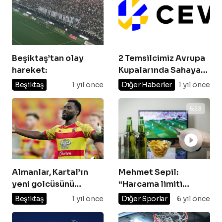
Beşiktaş’tan olay
2 Temsilcimiz Avrupa
hareket:
Kupalarında Sahaya
Çıkacak
Beşiktaş
1 yıl önce
Diğer Haberler
1 yıl önce
5:23
Almanlar, Kartal’ın
Mehmet Sepil:
yeni golcüsünü
“Harcama limiti
duyurdu! Beşiktaş
başarısız oldu”
Beşiktaş
1 yıl önce
Diğer Sporlar
6 yıl önce
aradığı ismi buldu