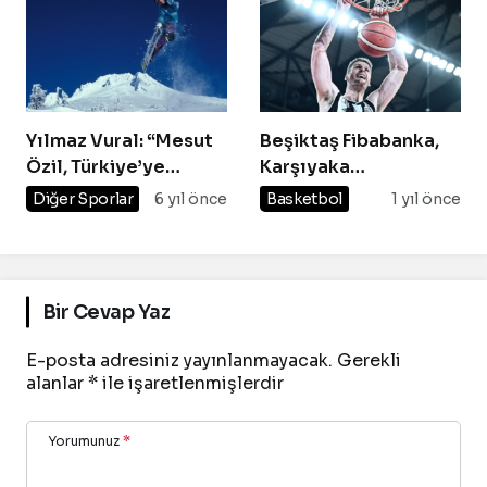
Yılmaz Vural: “Mesut
Beşiktaş Fibabanka,
Özil, Türkiye’ye
Karşıyaka
gelmiş en kariyerli
deplasmanında galip
Diğer Sporlar
6 yıl önce
Basketbol
1 yıl önce
oyuncudur”
Bir Cevap Yaz
E-posta adresiniz yayınlanmayacak.
Gerekli
alanlar
*
ile işaretlenmişlerdir
Yorumunuz
*