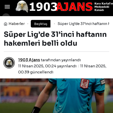
BODRUM BEŞİKTAŞLILAR
DERNEĞİ’NDEN BODTO’YA ZİYARET
Yorum Yap
Paylaş
Haberler
Süper Lig’de 31’inci haftanın ha
Beşiktaş
Süper Lig’de 31’inci haftanın
hakemleri belli oldu
1903 Ajans
tarafından yayınlandı
11 Nisan 2025, 00:24
yayınlandı
11 Nisan 2025,
00:39
güncellendi